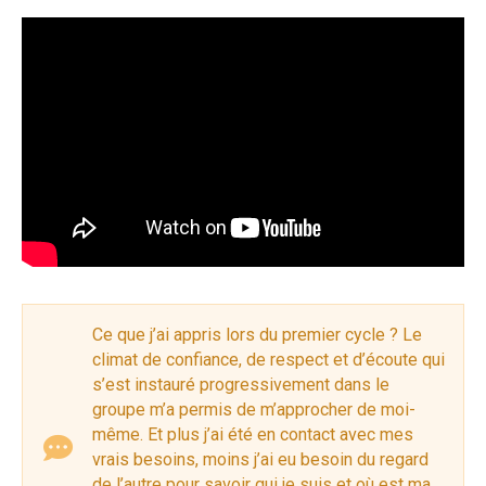
Ce que j’ai appris lors du premier cycle ? Le
climat de confiance, de respect et d’écoute qui
s’est instauré progressivement dans le
groupe m’a permis de m’approcher de moi-
même. Et plus j’ai été en contact avec mes
vrais besoins,
moins j’ai eu besoin du regard
de l’autre pour savoir qui je suis et où est ma