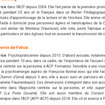
rice
dans l’ACP depuis 2004. Elle fait partie de la première prom
is pendant 25 ans et le français dans un Atelier Pédagogique
isés d’apprentissage de la lecture et de l’écriture. Elle anime 
’aide à domicile pour personnes âgées et handicapées de la Croi
 son atelier de Monteux (Vaucluse), elle crée, peint, fabrique
particuliers et des églises tout en assurant la transmission de cet 
errin de Felice
rice
.
Psychopraticienne depuis 2015. D’abord avocate, notamment 
nce pendant 10 ans, dans ce cadre, de l’importance de l’accueil i
he centrée sur la personne à ACP Formation. Sensible à une visi
 la psychoénergie auprès de Françoise Bonnal avec qui elle fa
 Chemin d’âme
) depuis 3 ans; elle a aussi suivi un parcours en
 Danièle Flaumenbaum). Ces dimensions s’intègrent dans son acc
ntre dans l’Approche centrée sur la personne, et elle supe
if (
La Porte Ouverte
). Elle est aussi membre du Conseil d
érapie dans l’ACP (AFP-ACP) depuis 2018. Elle vit et exerce à P