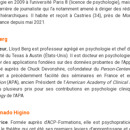
ie en 2009 à l’université Paris 8 (licence de psychologie), mai
rrière de journaliste qui l’a notamment amené à diriger des réda
hiérarchiques. Il habite et reçoit à Castries (34), près de Mont
ance depuis mai 2021.
erg
teur
, Lloyd Berg est professeur agrégé en psychologie et chef d
ité du Texas à Austin (États-Unis). Il est docteur en psychologie
r des applications fondées sur des données probantes de l’App
dié auprès de Chuck Devonshire, cofondateur du
Person-Centere
et a précédemment facilité des séminaires en France et e
ion
(APA), ancien Président de l’
American Academy of Clinical 
u plusieurs prix pour ses contributions en psychologie clin
ogy
de l’APA.
Amado Higino
rice
. Formée auprès d’ACP-Formations, elle est psychopratici
 le théâtre qui ont été ses premiers leviers d’apprentissage et