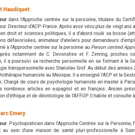
t Haudiquet
teur
dans l’Approche centrée sur la personne, titulaire du Cert
ur. Directeur d’ACP-France. Après avoir vécu plus de vingt ans a
n droit et sciences politiques, il a d’abord roulé sa bosse (at
ons défavorisées, animateur d’ateliers pour demandeurs d’emploi
rmé à l’Approche centrée sur la personne au
Person centred Appro
uprès notamment de C. Devonshire et F. Zimring, proches col
n, il a poursuivi sa recherche personnelle en se formant à la Ge
ie transpersonnelle avec Stanislav Grof. Au début des années 200
chothérapie humaniste au Mexique. Il a enseigné l’ACP et la Gest
e. Chargé de cours de psychologie humaniste en master à Paris 
e nombreux articles en espagnol et en français. Ancien pr
 d’éthique et de déontologie de l’AFFOP. Il habite et consulte 
arc Emery
teur
. Psychopraticien dans l’Approche Centrée sur la Personne, fo
et au sein d’une maison de santé pluri-professionelle à Sai