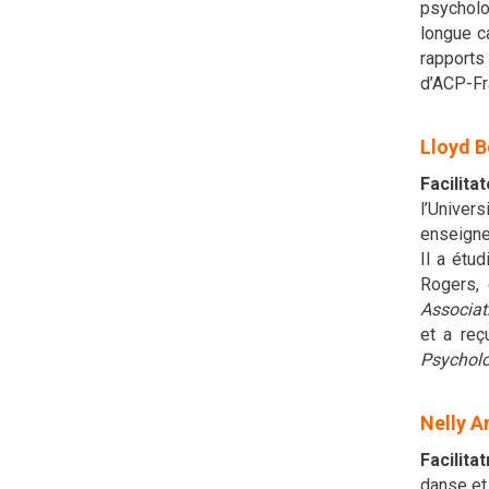
psycholog
longue ca
rapports 
d’ACP-Fr
Lloyd B
Facilita
l’Univers
enseigne
Il a étu
Rogers, 
Associat
et a reç
Psychol
Nelly 
Facilitat
danse et