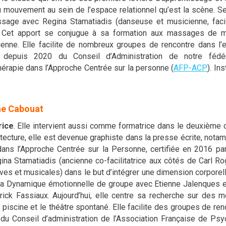
u mouvement au sein de l’espace relationnel qu’est la scène. Sen
ssage avec Regina Stamatiadis (danseuse et musicienne, facil
 Cet apport se conjugue à sa formation aux massages de méd
ienne. Elle facilite de nombreux groupes de rencontre dans l’e
depuis 2020 du Conseil d’Administration de notre fédérat
érapie dans l’Approche Centrée sur la personne (
AFP-ACP
). In
ne Cabouat
rice
. Elle intervient aussi comme formatrice dans le deuxième
itecture, elle est devenue graphiste dans la presse écrite, nota
ans l’Approche Centrée sur la Personne, certifiée en 2016 pa
ina Stamatiadis (ancienne co-facilitatrice aux côtés de Carl R
es et musicales) dans le but d’intégrer une dimension corporell
é la Dynamique émotionnelle de groupe avec Etienne Jalenques et
rick Fassiaux. Aujourd’hui, elle centre sa recherche sur des 
n piscine et le théâtre spontané. Elle facilite des groupes de re
u Conseil d’administration de l’Association Française de Psy