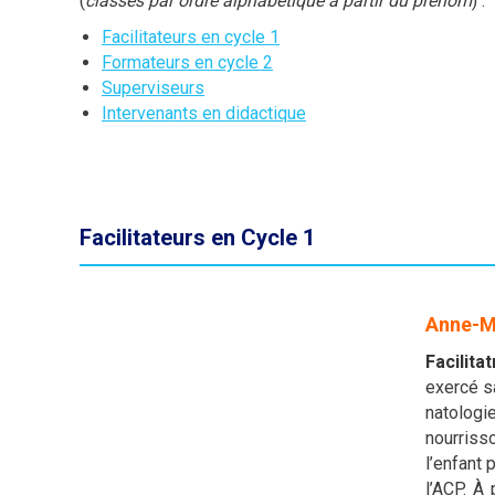
(
classés par ordre alphabétique à partir du prénom
) :
Facilitateurs en cycle 1
Formateurs en cycle 2
Superviseurs
Intervenants en didactique
Facilitateurs en Cycle 1
Anne-M
Facilitat
exercé sa
natologi
nourriss
l’enfant 
l’ACP. À 