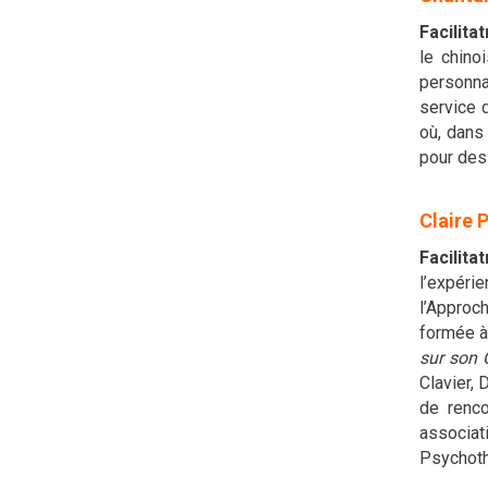
Facilitat
le chino
personnal
service d
où, dans
pour des 
Claire P
Facilitat
l’expérie
l’Approc
formée à
sur son
Clavier,
de renco
associat
Psychoth