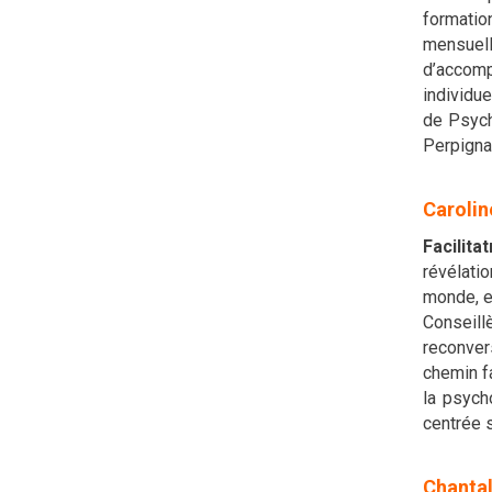
formatio
mensuell
d’accomp
individue
de Psych
Perpigna
Caroli
Facilita
révélati
monde, e
Conseill
reconver
chemin fa
la psych
centrée s
Chanta