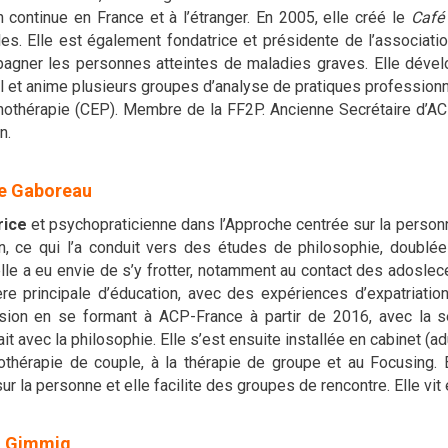
n continue en France et à l’étranger. En 2005, elle créé le
Café
es. Elle est également fondatrice et présidente de l’associatio
agner les personnes atteintes de maladies graves. Elle dével
l et anime plusieurs groupes d’analyse de pratiques professionne
othérapie (CEP). Membre de la FF2P. Ancienne Secrétaire d’ACP
n.
ne Gaboreau
trice
et psychopraticienne dans l’Approche centrée sur la personn
on, ce qui l’a conduit vers des études de philosophie, doublé
lle a eu envie de s’y frotter, notamment au contact des adoslece
ère principale d’éducation, avec des expériences d’expatriati
sion en se formant à ACP-France à partir de 2016, avec la se
it avec la philosophie. Elle s’est ensuite installée en cabinet (a
othérapie de couple, à la thérapie de groupe et au Focusing.
ur la personne et elle facilite des groupes de rencontre. Elle v
l Gimmig