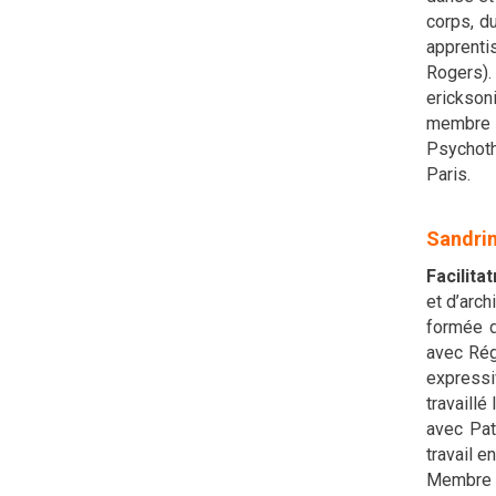
corps, d
apprenti
Rogers).
erickson
membre 
Psychoth
Paris.
Sandri
Facilitat
et d’arch
formée d
avec Rég
expressiv
travaill
avec Pat
travail e
Membre d