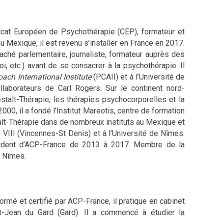
ificat Européen de Psychothérapie (CEP), formateur et
u Mexique, il est revenu s’installer en France en 2017.
taché parlementaire, journaliste, formateur auprès des
, etc.) avant de se consacrer à la psychothérapie. Il
ach International Institute
(PCAII) et à l’Université de
laborateurs de Carl Rogers. Sur le continent nord-
stalt-Thérapie, les thérapies psychocorporelles et la
0, il a fondé l’Institut Mareotis, centre de formation
alt-Thérapie dans de nombreux instituts au Mexique et
VIII (Vincennes-St Denis) et à l’Université de Nîmes.
ésident d’ACP-France de 2013 à 2017. Membre de la
à Nîmes.
rmé et certifié par ACP-France, il pratique en cabinet
nt-Jean du Gard (Gard). Il a commencé à étudier la