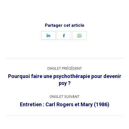
Partager cet article
Share
Share
Share
on
on
on
LinkedIn
Facebook
WhatsApp
Navigation
ONGLET PRÉCÉDENT
de
Pourquoi faire une psychothérapie pour devenir
commentaire
Onglet
psy ?
précédent
ONGLET SUIVANT
Onglet
Entretien : Carl Rogers et Mary (1986)
suivant