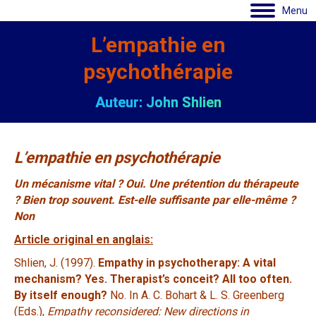
Menu
L’empathie en
psychothérapie
Auteur: John Shlien
L’empathie en psychothérapie
Un mécanisme vital ? Oui. Une prétention du thérapeute
? Bien trop souvent.
Est-elle suffisante par elle-même ?
Non
Article original en anglais:
Shlien, J. (1997).
Empathy in psychotherapy: A vital
mechanism? Yes. Therapist’s conceit? All too often.
By itself enough?
No. In A. C. Bohart & L. S. Greenberg
(Eds.),
Empathy reconsidered: New directions in