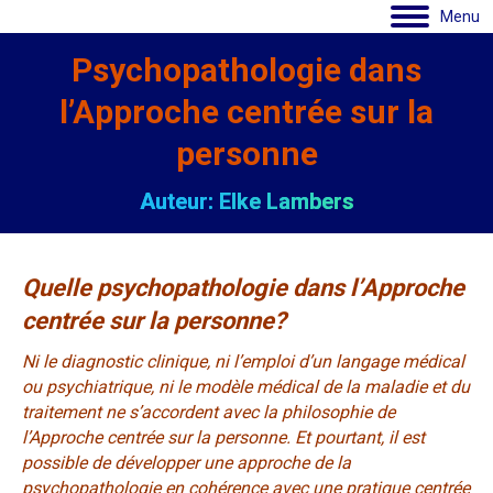
Menu
Psychopathologie dans
l’Approche centrée sur la
personne
Auteur: Elke Lambers
Quelle psychopathologie dans l’Approche
centrée sur la personne?
Ni le diagnostic clinique, ni l’emploi d’un langage médical
ou psychiatrique, ni le modèle médical de la maladie et du
traitement ne s’accordent avec la philosophie de
l’Approche centrée sur la personne.
Et pourtant, il est
possible de développer une approche de la
psychopathologie en cohérence avec une pratique centrée