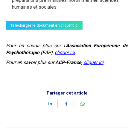
préparations préliminaires, notamment en sciences
humaines et sociales.
Télécharger le document en cliquant ici
Pour en savoir plus sur l’
Association Européenne de
Psychothérapie
(EAP),
cliquer ici
.
Pour en savoir plus sur
ACP-France
,
cliquer ici
.
Partager cet article
Share
Share
Share
on
on
on
LinkedIn
Facebook
WhatsApp
Navigation