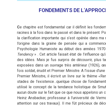
FONDEMENTS
DE L’APPROC
C
e chapitre est fondamental car il définit les fonde
racines à la fois dans le passé et dans le présent. Pour
la clarification importante qui s’est opérée dans ma
l’origine dans la graine de pensée qui a commenc
Psychologie Humaniste au début des années 1970 po
Tendency
» . Cet article faisait état de l’influence q
des idées. Mais je fus surpris de découvrir, plus t
exposées dans un ouvrage très antérieur (1926), 
fois soldat, érudit et Premier Ministre. A l’issue d’un
Premier Ministre, il écrivit un livre sur le thème «R
stades de l’existence…quelque chose de fondamental 
utilisé le concept de la tendance holistique de Smut
aucun doute sur le fait que ce que nous appelons un co
Heinz Ansbacker, professeur à l’université de Vermo
attention sur ces travaux). Il me fût précieux de dé