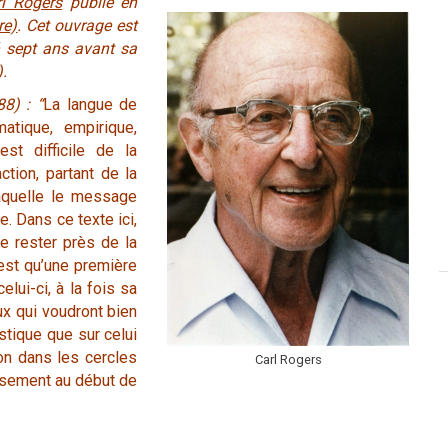
rl Rogers
publié en
re)
. Cet ouvrage est
é sept ans avant sa
).
8) : “
La langue de
tique, empirique,
est difficile de la
action, partant de la
laquelle le message
. Dans ce texte ici,
de rester près de la
n’est qu’une première
lui-ci, à la fois sa
x qui voudront bien
istique que sur celui
ion dans les cercles
Carl Rogers
issement au début de