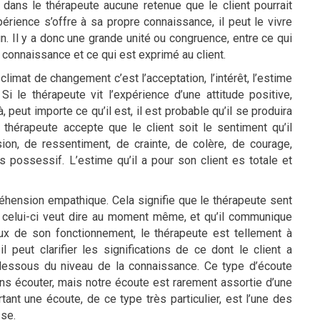
 a dans le thérapeute aucune retenue que le client pourrait
xpérience s’offre à sa propre connaissance, il peut le vivre
un. Il y a donc une grande unité ou congruence, entre ce qui
a connaissance et ce qui est exprimé au client.
limat de changement c’est l’acceptation, l’intérêt, l’estime
 Si le thérapeute vit l’expérience d’une attitude positive,
peut importe ce qu’il est, il est probable qu’il se produira
hérapeute accepte que le client soit le sentiment qu’il
n, de ressentiment, de crainte, de colère, de courage,
as possessif. L’estime qu’il a pour son client es totale et
préhension empathique. Cela signifie que le thérapeute sent
e celui-ci veut dire au moment même, et qu’il communique
ux de son fonctionnement, le thérapeute est tellement à
l peut clarifier les significations de ce dont le client a
 dessous du niveau de la connaissance. Ce type d’écoute
ns écouter, mais notre écoute est rarement assortie d’une
ant une écoute, de ce type très particulier, est l’une des
se.