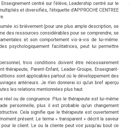
t, Enseignement centré sur l’élève, Leadership centré sur le
 multipliés et diversifiés, l’étiquette d’APPROCHE CENTREE
e.
sumée ici brièvement (pour une plus ample description, se
même des ressources considérables pour se comprendre, se
ndamentales et son comportement vis-à-vis de lui-même.
udes psychologiquement facilitatrices, peut lui permettre
ersonnel, trois conditions doivent être nécessairement
ient-thérapeute, Parent-Enfant, Leader-Groupe, Enseignant-
onditions sont applicables partout où le développement des
vrages antérieurs. Je n’en donnerai ici qu’un bref aperçu
toutes les relations mentionnées plus haut.
 de réel ou de congruence. Plus le thérapeute est lui-même
çade personnelle, plus il est probable qu’un changement
structive. Cela signifie que le thérapeute est ouvertement
u moment présent. Le terme « transparent » décrit la saveur
pour le client. Le ou la cliente peut voir jusqu’au bout ce