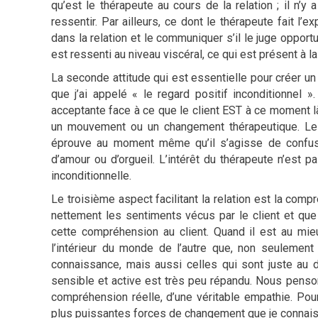
qu’est le thérapeute au cours de la relation ; il n’y
ressentir. Par ailleurs, ce dont le thérapeute fait l’e
dans la relation et le communiquer s’il le juge opport
est ressenti au niveau viscéral, ce qui est présent à l
La seconde attitude qui est essentielle pour créer un c
que j’ai appelé « le regard positif inconditionnel ».
acceptante face à ce que le client EST à ce moment là, 
un mouvement ou un changement thérapeutique. Le t
éprouve au moment même qu’il s’agisse de confusio
d’amour ou d’orgueil. L’intérêt du thérapeute n’est p
inconditionnelle.
Le troisième aspect facilitant la relation est la com
nettement les sentiments vécus par le client et qu
cette compréhension au client. Quand il est au mie
l’intérieur du monde de l’autre que, non seulement i
connaissance, mais aussi celles qui sont juste au
sensible et active est très peu répandu. Nous penso
compréhension réelle, d’une véritable empathie. Pourt
plus puissantes forces de changement que je connais