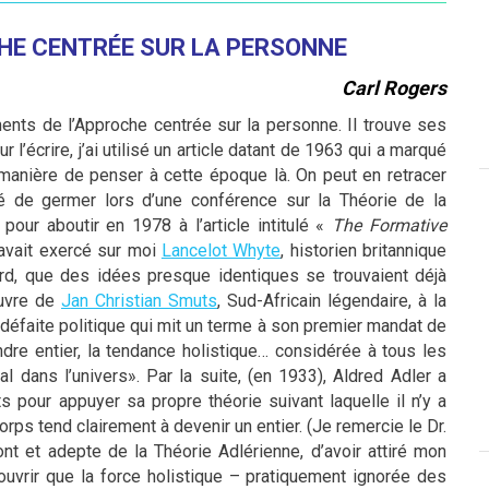
HE CENTRÉE SUR LA PERSONNE
Carl Rogers
ments de l’Approche centrée sur la personne. Il trouve ses
 l’écrire, j’ai utilisé un article datant de 1963 qui a marqué
 manière de penser à cette époque là. On peut en retracer
é de germer lors d’une conférence sur la Théorie de la
ur aboutir en 1978 à l’article intitulé «
The Formative
u’avait exercé sur moi
Lancelot Whyte
, historien britannique
ard, que des idées presque identiques se trouvaient déjà
œuvre de
Jan Christian Smuts
, Sud-Africain légendaire, à la
e défaite politique qui mit un terme à son premier mandat de
endre entier, la tendance holistique… considérée à tous les
dans l’univers». Par la suite, (en 1933), Aldred Adler a
s pour appuyer sa propre théorie suivant laquelle il n’y a
rps tend clairement à devenir un entier. (Je remercie le Dr.
nt et adepte de la Théorie Adlérienne, d’avoir attiré mon
couvrir que la force holistique – pratiquement ignorée des