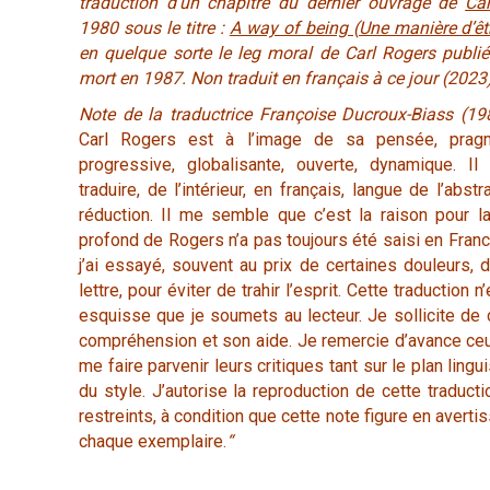
traduction d’un chapitre du dernier ouvrage de
Ca
1980 sous le titre :
A way of being (Une manière d’êt
en quelque sorte le leg moral de Carl Rogers publi
mort en 1987. Non traduit en français à ce jour (2023
Note de la traductrice Françoise Ducroux-Biass (198
Carl Rogers est à l’image de sa pensée, pragma
progressive, globalisante, ouverte, dynamique. Il 
traduire, de l’intérieur, en français, langue de l’abstr
réduction. Il me semble que c’est la raison pour 
profond de Rogers n’a pas toujours été saisi en France
j’ai essayé, souvent au prix de certaines douleurs, 
lettre, pour éviter de trahir l’esprit. Cette traduction 
esquisse que je soumets au lecteur. Je sollicite de ce
compréhension et son aide. Je remercie d’avance ceu
me faire parvenir leurs critiques tant sur le plan lingu
du style. J’autorise la reproduction de cette traduct
restreints, à condition que cette note figure en avert
chaque exemplaire.
“