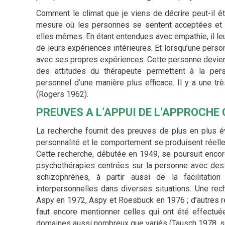
Comment le climat que je viens de décrire peut-il êt
mesure où les personnes se sentent acceptées et r
elles mêmes. En étant entendues avec empathie, il leu
de leurs expériences intérieures. Et lorsqu’une pers
avec ses propres expériences. Cette personne devient
des attitudes du thérapeute permettent à la per
personnel d’une manière plus efficace. Il y a une trè
(Rogers 1962).
PREUVES A L’APPUI DE L’APPROCHE
La recherche fournit des preuves de plus en plus 
personnalité et le comportement se produisent réelle
Cette recherche, débutée en 1949, se poursuit encor
psychothérapies centrées sur la personne avec des
schizophrènes, à partir aussi de la facilitatio
interpersonnelles dans diverses situations. Une re
Aspy en 1972, Aspy et Roesbuck en 1976 ; d’autres rec
faut encore mentionner celles qui ont été effect
domaines aussi nombreux que variés (Tausch 1978, 