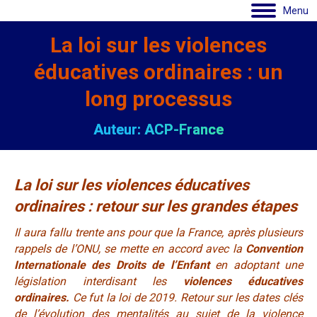
Menu
La loi sur les violences
éducatives ordinaires : un
long processus
Auteur: ACP-France
La loi sur les violences éducatives
ordinaires : retour sur les grandes étapes
I
l aura fallu trente ans pour que la France, après plusieurs
rappels de l’ONU, se mette en accord avec la
Convention
Internationale des Droits de l’Enfant
en adoptant une
législation interdisant les
violences éducatives
ordinaires.
Ce fut la loi de 2019. Retour sur les dates clés
de l’évolution des mentalités au sujet de la violence