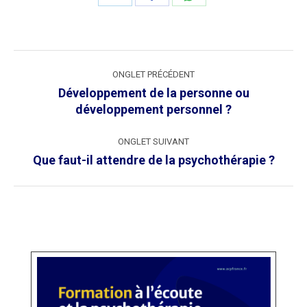
on
on
on
LinkedIn
Facebook
WhatsApp
Navigation
ONGLET PRÉCÉDENT
de
Développement de la personne ou
commentaire
Onglet
développement personnel ?
précédent
ONGLET SUIVANT
Onglet
Que faut-il attendre de la psychothérapie ?
suivant