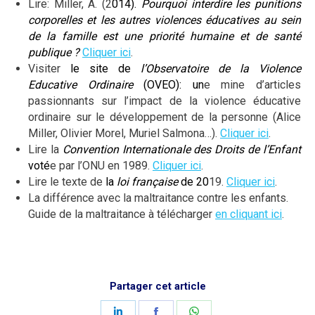
Lire: Miller, A. (2
014).
Pourquoi interdire les punitions
corporelles et les autres violences éducatives au sein
de la famille est une priorité humaine et de santé
publique ?
Cliquer ici
.
Visiter
le site de
l’Observatoire de la Violence
Educative Ordinaire
(OVEO): un
e mine d’articles
passionnants sur l’impact de la violence éducative
ordinaire sur le développement de la personne (Alice
Miller, Olivier Morel, Muriel Salmona…).
Cliquer ici
.
Lire la
Convention Internationale des Droits de l’Enfant
voté
e par l’ONU en 1989.
Cliquer ici
.
Lire le texte de
la
loi française
de 20
19.
Cliquer ici
.
La différence avec la maltraitance contre les enfants.
Guide de la maltraitance à télécharger
en cliquant ici
.
Partager cet article
Share
Share
Share