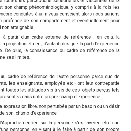
e toutes les perceptions sensorielles et viscérales de la
out son champ phénoménologique, y compris à la fois les
ncore conduites à un niveau conscient, alors nous aurions
ion profonde de son comportement et éventuellement pour
 non atteignable.
 à partir d’un cadre externe de référence ; en cela, la
à projection et ceci, d’autant plus que la part d’expérience
. De plus, la connaissance du cadre de référence de la
e ses limites.
 au cadre de référence de l’autre personne parce que de
ts, les enseignants, employés etc.- ont leur contrepartie
t toutes les attitudes vis à vis de ces objets perçus tels
té présentes dans notre propre champ d’expérience.
e expression libre, non perturbée par un besoin ou un désir
n de son champ d’expérience.
l’Approche centrée sur la personne s’est avérée être une
ne personne, en visant à le faire à partir de son propre