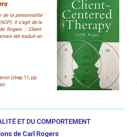
ers
e de la personnalité
CP). Il s’agit de la
de Rogers : Client-
amais été traduit en
vior (chap.11, pp.
on.
ALITÉ
ET DU COMPORTEMENT
ions de Carl Rogers