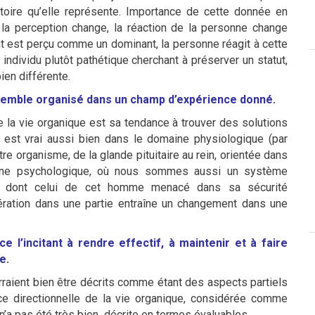
itoire qu’elle représente. Importance de cette donnée en
 la perception change, la réaction de la personne change
 est perçu comme un dominant, la personne réagit à cette
individu plutôt pathétique cherchant à préserver un statut,
bien différente.
ensemble organisé dans un champ d’expérience donné.
 la vie organique est sa tendance à trouver des solutions
 est vrai aussi bien dans le domaine physiologique (par
e organisme, de la glande pituitaire au rein, orientée dans
maine psychologique, où nous sommes aussi un système
les dont celui de cet homme menacé dans sa sécurité
tération dans une partie entraîne un changement dans une
e l’incitant à rendre effectif, à maintenir et à faire
e.
aient bien être décrits comme étant des aspects partiels
ce directionnelle de la vie organique, considérée comme
n’a pas été très bien décrite en termes évaluables.