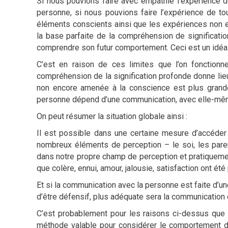
Si nous pouvions faire avec empathie l’expérience d
personne, si nous pouvions faire l’expérience de t
éléments conscients ainsi que les expériences non e
la base parfaite de la compréhension de significat
comprendre son futur comportement. Ceci est un idéal
C’est en raison de ces limites que l’on fonctionne
compréhension de la signification profonde donne lieu 
non encore amenée à la conscience est plus grande
personne dépend d’une communication, avec elle-mêm
On peut résumer la situation globale ainsi :
Il est possible dans une certaine mesure d’accéder
nombreux éléments de perception – le soi, les paren
dans notre propre champ de perception et pratiquemen
que colère, ennui, amour, jalousie, satisfaction ont é
Et si la communication avec la personne est faite d’un
d’être défensif, plus adéquate sera la communicatio
C’est probablement pour les raisons ci-dessus que 
méthode valable pour considérer le comportement d’u