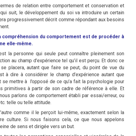
termes de relation entre comportement et conservation et
ui suit, le développement du soi va introduire un certain
era progressivement décrit comme répondant aux besoins
ment.
ur la compréhension du comportement est de procéder à
nne elle-même.
est la personne qui seule peut connaître pleinement son
tion au champ d’expérience tel qu’il est perçu. Et donc ce
se placera, autant que faire se peut, du point de vue du
st à dire à considérer le champ d’expérience autant que
t se mettre à l’opposé de ce qu’a fait la psychologie pour
primitives à partir de son cadre de référence à elle. Et
 nous parlons de comportement établi par essai/erreur, ou
. telle ou telle attitude.
utre comme il le perçoit lui-même, exactement selon la
e culture. Si nous faisons cela, ce que nous appelons
ine de sens et dirigée vers un but.