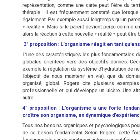
représentation, comme une carte peut l’être du terr
thérapie : il est fréquemment constaté que lorsque
également. Par exemple aussi longtemps qu’un parent
« réalité ». Mais si le parent devient perçu comme un 
alors la réaction à cette nouvelle « réalité » peut être 
3° proposition : L’organisme réagit en tant qu’
L’une des caractéristiques les plus fondamentales de
globales orientées vers des objectifs donnés. Ceci
exemple la régulation du système d’hydratation de notr
l’objectif de nous maintenir en vie), que du do
organisé, global. Rogers cite plusieurs exemp
professionnelle et qui développe un ulcère. Une al
autre.
4° proposition : L’organisme a une forte tendanc
croître son organisme, en dynamique d’expérienc
Tous nos besoins organiques et psychologiques pourr
de ce besoin fondamental. Selon Rogers, cette for
fondamentale par de nombreux auteurs scientifiques, 